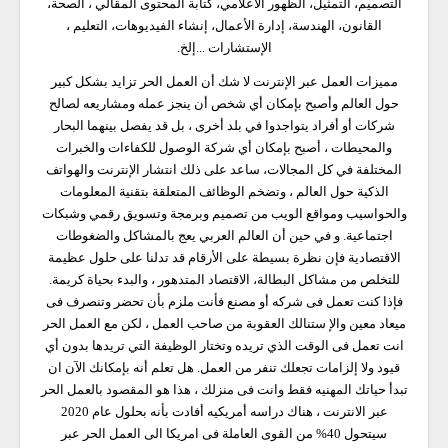
التصميم، التمثيل، الظهور الاعلامي، كتابة المحتوى المقالي ، الصحة،
القانون، الهندسة، إدارة الأعمال، إنشاء الفيديوهات، التعليم ،
الإستشارات ...إلخ.
مميزات العمل عبر الإنترنت لا شك أن العمل الحر تزايد بشكل كبير
حول العالم وأصبح بإمكان أي شخص أن ينجز عمله ومشاريعه لصالح
شركات أو أفراد يتواجدوا في بلد أخرى ، بل قد يفصل بينهما البحار
والمحيطات ، أصبح بإمكان أي شركة الوصول للكفاءات والخبرات
المختلفة في كل المجالات، ساعد على ذلك انتشار الإنترنت والهواتف
الذكية حول العالم ، وتضخم الوظائف المتعلقة بتقنية المعلومات
والحواسيب ومواقع الويب من تصميم وبرمجة وتسويق رقمي وشبكات
اجتماعية. و في حين أن العالم العربي يعج بالمشاكل والضغوطات
الاقتصادية فإن نظرة بسيطة على الأرقام قد تدلنا على حلول عظيمة
للتخلص من مشاكل البطالة، الاقتصاد المتدهور ، والبدء بحياة كريمة.
فإذا كنت تعمل فى شركه أو مصنع فأنت ملزم بأن تحضر وتنصرف فى
ميعاد معين والإ ستنالك العقوبة من صاحب العمل ، لكن مع العمل الحر
انت تعمل فى الوقت الذي تريده وتختار الوظيفة التي تريدها بدون أي
قيود ولا إلزامات تجعلك تنفر من العمل. هل تعلم أنه بإمكانك الآن ان
تبدأ حياتك المهنيه فقط وانت فى منزلك ، هذا هو المقصود بالعمل الحر
عبر الانترنت ، هناك دراسه أمريكيه أفادت بأنه بحلول عام 2020
سيتحول 40% من القوى العاملة فى امريكا الى العمل الحر عبر