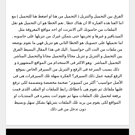
الفرق بين التحميل والتنزيل ( التحميل من هنا او اضغط هنا للتحميل ) مع
اننا الفنا هذه العبارة الا ان هناك خطا , نعم الخطا هو ان التحميل هو نقل
الملفات من حاسوبك الى الانترنت اي احد مواقع المعروفة مثل
الميديافير و غيرها و تخزينها حتى يتمكن غيرك من تنزيلها على حاسوبه ,
اما تحميلها على حسوبك هو الخطا الثاني هو تنزيل فهي ما نقوم بوضعه
من ملفات من النت الى حواسيبنا , اليك في هذا المقال البسيط الفرق
بين التحميل و التنزيل و تنزيل مجانًا والتحميل مجانا والتحميل المباشر.
التحميل المباشر : وهو الاكثر فى الاستخدام من المواقع المشهورة و
ذلك بسبب السرعة فى الرفع و التنزيل من السيرفر الخاص بموقع
الرفع كيفية عمل ذلك السيرفر؟ الفكرة سهلة تلك السيرفرات هى فى
الأصل حواسيب" أكثر من كمبيوتر" ضخمة مخصصة ومصممة لكى ترفع
عليها ملفاتك ثم تقوم هى بأعطائك رابط للملفات او الملف اللذى قمت
برفعة لتحميل تلك الملفات منها ثم تقوم انت بنشره فى المنتديات او
المواقع لكى يقوم من يريد تلك الملفات بتنزيلها بشكل سهل وبسيط
دون تدخل من فى ذلك.